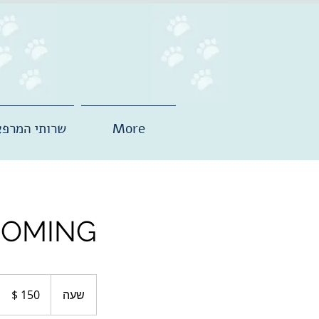
More
שרותי המרפא
OMING
150
דולר
שעה
ש
אמריקאי
ע